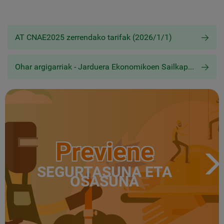
AT CNAE2025 zerrendako tarifak (2026/1/1)
Ohar argigarriak - Jarduera Ekonomikoen Sailkapen Nazionala (CNAE 2025)
Previene
SEGURTASUNA ETA
OSASUNA