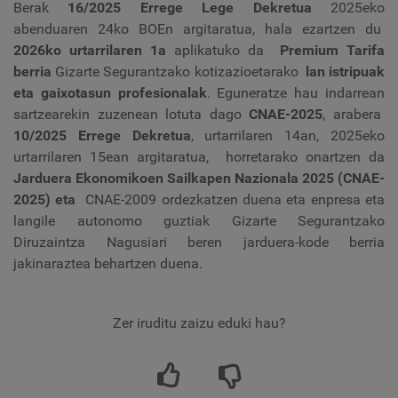
Berak
16/2025 Errege Lege Dekretua
2025eko
abenduaren 24ko BOEn argitaratua, hala ezartzen du
2026ko urtarrilaren 1a
aplikatuko da
Premium Tarifa
berria
Gizarte Segurantzako kotizazioetarako
lan istripuak
eta gaixotasun profesionalak
. Eguneratze hau indarrean
sartzearekin zuzenean lotuta dago
CNAE-2025
, arabera
10/2025 Errege Dekretua
, urtarrilaren 14an, 2025eko
urtarrilaren 15ean argitaratua,
horretarako onartzen da
Jarduera Ekonomikoen Sailkapen Nazionala 2025 (CNAE-
2025) eta
CNAE-2009 ordezkatzen duena eta enpresa eta
langile autonomo guztiak Gizarte Segurantzako
Diruzaintza Nagusiari beren jarduera-kode berria
jakinaraztea behartzen duena.
Zer iruditu zaizu eduki hau?