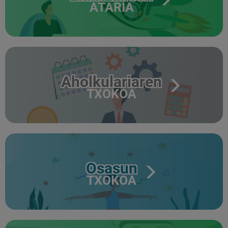
ATARIA
Aholkulariaren
TXOKOA
Osasun
TXOKOA