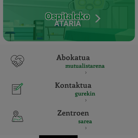
Ospitaleko
ATARIA
Abokatua
mutualistarena
Kontaktua
gurekin
Zentroen
sarea