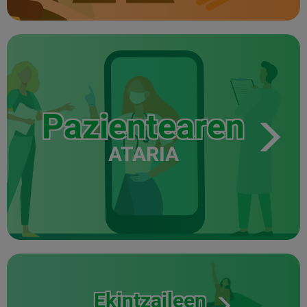
Pazientearen
ATARIA
Ekintzaileen