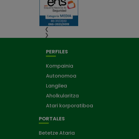
❮
❯
PERFILES
Kompainia
Autonomoa
Langilea
Aholkularitza
Atari korporatiboa
PORTALES
Betetze Ataria