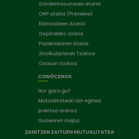
Gardentasunaren ataria
ORP ataria (Previene)
Ekintzaileen Ataria
Ospitaleko ataria
Pazientearen Ataria
Aholkulariaren Txokoa
Osasun txokoa
CONÓCENOS
Nor gara gu?
Mutualitatean lan egitea
prentsa aretoa
Gunearen mapa
ZAINTZEN ZAITUEN MUTUALITATEA