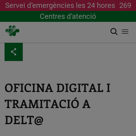
Servei d'emergències les 24 hores
269
Centres d'atenció
Cerca
Togg
navi
Vés
al
contingut
OFICINA DIGITAL I
TRAMITACIÓ A
DELT@