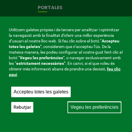
PORTALES
Portal de compliment
Portal de transparència
Utilitzem galetes pròpies i de tercers per analitzar i optimitzar
la navegació amb la finalitat d’oferir una millor experiència
Portal de PRL (Previene)
d’usuari al nostre lloc web. Si feu clic sobre el botó “
Accepteu
totes les galetes
”, considerem que n’accepteu l’ús. De la
Portal de l'emprenedor
mateixa manera, les podeu configurar al vostre gust fent clic al
botó “
Vegeu les preferències
”, o navegar exclusivament amb
Portal de l'hospital
les “
estrictament
necessàries
”. En canvi, si el que voleu és
Portal del pacient
obtenir més informació abans de prendre una decisió,
feu clic
aquí
.
Racó de l'assessor
Racó de la salut
Accepteu totes les galetes
CONÓCENOS
Rebutjar
Vegeu les preferències
Qui som?
Treballi a la mútua
Sala de premsa