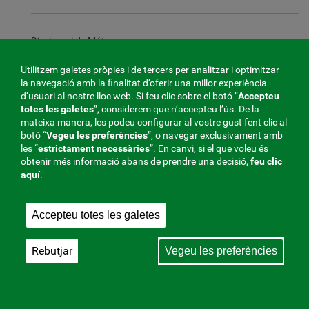
Diccionari de Mútues
Utilitzem galetes pròpies i de tercers per analitzar i optimitzar
la navegació amb la finalitat d’oferir una millor experiència
d’usuari al nostre lloc web. Si feu clic sobre el botó “
Accepteu
Enquestes
totes les galetes
”, considerem que n’accepteu l’ús. De la
mateixa manera, les podeu configurar al vostre gust fent clic al
botó “
Vegeu les preferències
”, o navegar exclusivament amb
les “
estrictament
necessàries
”. En canvi, si el que voleu és
Publicacions i subscripcions electròniques
obtenir més informació abans de prendre una decisió,
feu clic
aquí
.
Fons d'Escriptori
Accepteu totes les galetes
Rebutjar
Vegeu les preferències
Finestreta d'Atenció