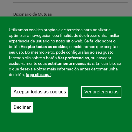
Dicionario de Mutuas
Utilizamos cookies propias e de terceiros para analizar e
optimizar a navegación coa finalidade de ofrecer unha mellor
Investigacións
experiencia de usuario no noso sitio web. Se fai clic sobre o
botón
Aceptar todas as cookies
, consideramos que acepta o
seu uso. Do mesmo xeito, pode configuralas ao seu gusto
facendo clic sobre o botón
Ver preferencias
, ou navegar
Publicacións e subscricións electrónicas
exclusivamente coas
estritamente
necesarias
. En cambio, se
o que desexa é obter máis información antes de tomar unha
decisión,
faga clic aquí
.
Fondos do escritorio
Aceptar todas as cookies
Ver preferencias
Declinar
Ventá de servizo