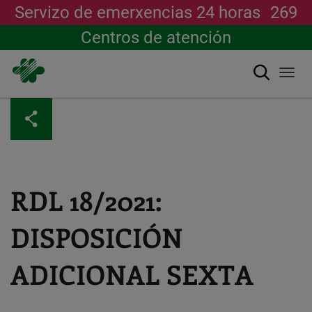
Servizo de emerxencias 24 horas
269
Centros de atención
Buscar
Togg
navi
Ir
o
contido
principal
RDL 18/2021:
DISPOSICIÓN
ADICIONAL SEXTA