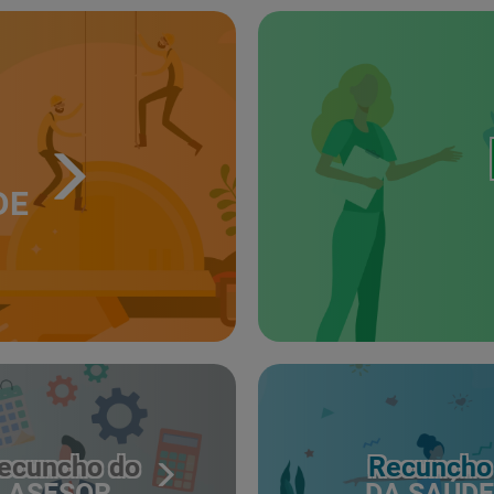
DE
ecuncho do
Recuncho
ASESOR
DA SAÚDE