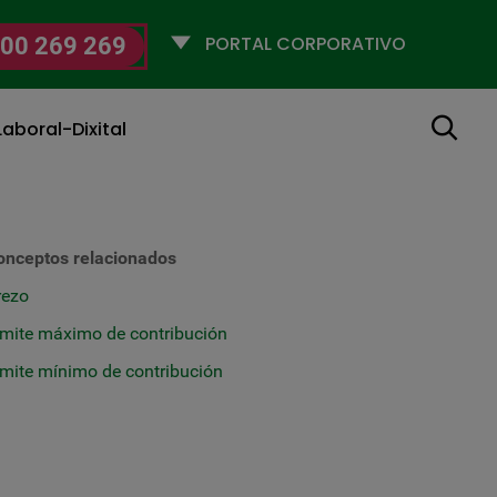
Selecciona
00 269 269
un
perfil
Buscar
aboral-Dixital
onceptos relacionados
rezo
ímite máximo de contribución
ímite mínimo de contribución