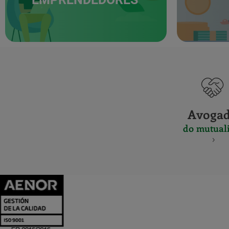
Avoga
do mutuali