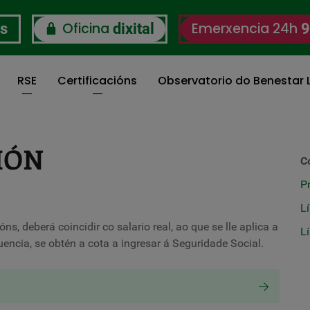
Oficina
Emerxencia 24h
os
dixital
9
RSE
Certificacións
Observatorio do Benestar L
IÓN
C
P
L
s, deberá coincidir co salario real, ao que se lle aplica a
L
encia, se obtén a cota a ingresar á Seguridade Social.