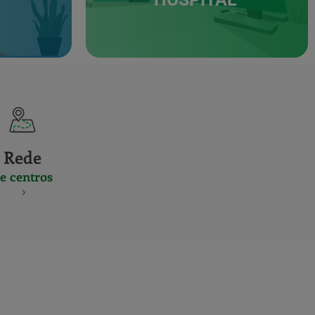
Rede
e centros
S
NES