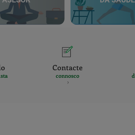
do
Contacte
sta
connosco
d
CERTIFICADO
Y
ACREDITACIO