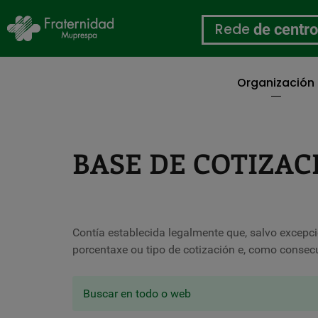
Rede
de centr
Organización
Ir
o
contido
principal
BASE DE COTIZAC
Contía establecida legalmente que, salvo excepción
porcentaxe ou tipo de cotización e, como consecu
Buscar en todo o web