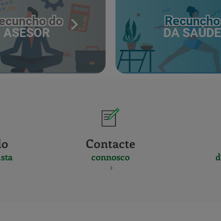
ecuncho do
Recuncho
ASESOR
DA SAÚDE
do
Contacte
sta
connosco
d
CERTIFICADO