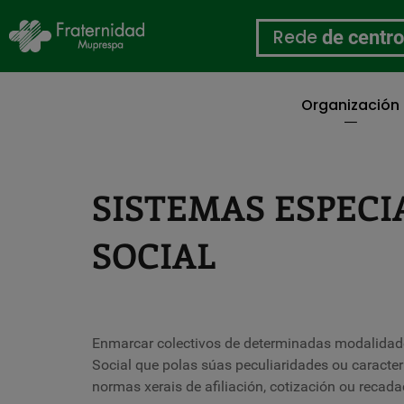
Rede
de centr
Organización
Ir
o
contido
principal
SISTEMAS ESPECI
SOCIAL
Enmarcar colectivos de determinadas modalidade
Social que polas súas peculiaridades ou caracterí
normas xerais de afiliación, cotización ou recada