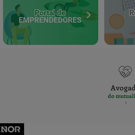
Portal de
R
EMPRENDEDORES
Avoga
do mutuali