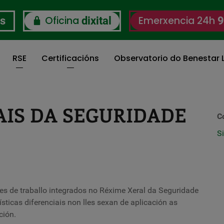
Oficina
Emerxencia 24h
os
dixital
9
RSE
Certificacións
Observatorio do Benestar L
AIS DA SEGURIDADE
C
S
s de traballo integrados no Réxime Xeral da Seguridade
sticas diferenciais non lles sexan de aplicación as
ción.