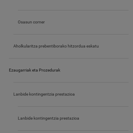
Osasun corner
Aholkularitza prebentiborako hitzordua eskatu
Ezaugarriak eta Prozedurak
Lanbide kontingentzia prestazioa
Lanbide kontingentzia prestazioa