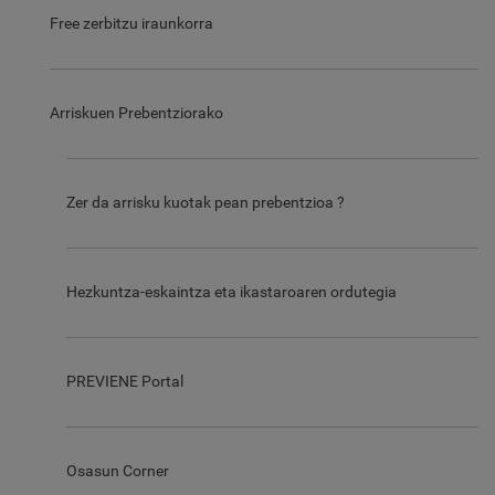
Free zerbitzu iraunkorra
Arriskuen Prebentziorako
Zer da arrisku kuotak pean prebentzioa ?
Hezkuntza-eskaintza eta ikastaroaren ordutegia
PREVIENE Portal
Osasun Corner