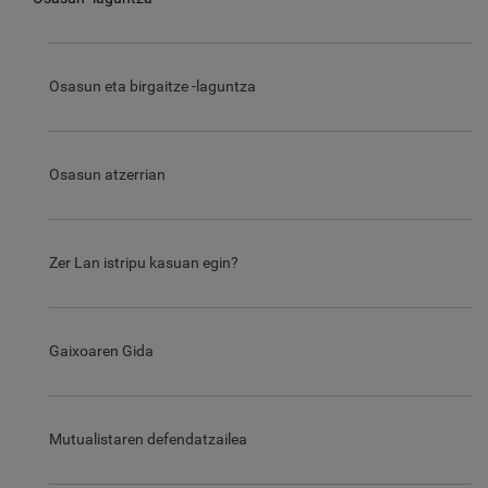
Osasun eta birgaitze -laguntza
Osasun atzerrian
Zer Lan istripu kasuan egin?
Gaixoaren Gida
Mutualistaren defendatzailea