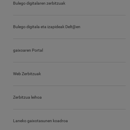
Bulego digitalaren zerbitzuak
Bulego digitala eta izapideak Delt@en
gaixoaren Portal
Web Zerbitzuak
Zerbitzua leihoa
Laneko gaixotasunen koadroa