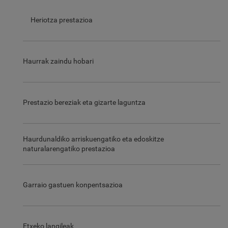
Heriotza prestazioa
Haurrak zaindu hobari
Prestazio bereziak eta gizarte laguntza
Haurdunaldiko arriskuengatiko eta edoskitze
naturalarengatiko prestazioa
Garraio gastuen konpentsazioa
Etxeko langileak