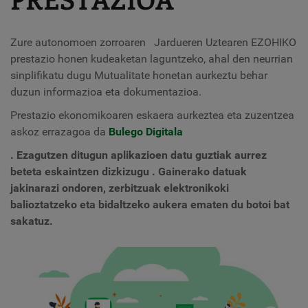
Zure autonomoen zorroaren
Jardueren Uztearen EZOHIKO
prestazio honen kudeaketan laguntzeko, ahal den neurrian
sinplifikatu dugu Mutualitate honetan aurkeztu behar
duzun informazioa eta dokumentazioa.
Prestazio ekonomikoaren eskaera aurkeztea eta zuzentzea
askoz errazagoa da
Bulego Digitala
.
Ezagutzen ditugun aplikazioen datu guztiak
aurrez
beteta eskaintzen dizkizugu
. Gainerako datuak
jakinarazi ondoren, zerbitzuak elektronikoki
balioztatzeko eta bidaltzeko aukera ematen du botoi bat
sakatuz.