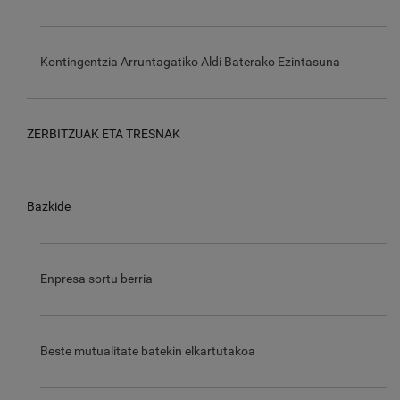
Kontingentzia Arruntagatiko Aldi Baterako Ezintasuna
ZERBITZUAK ETA TRESNAK
Bazkide
Enpresa sortu berria
Beste mutualitate batekin elkartutakoa