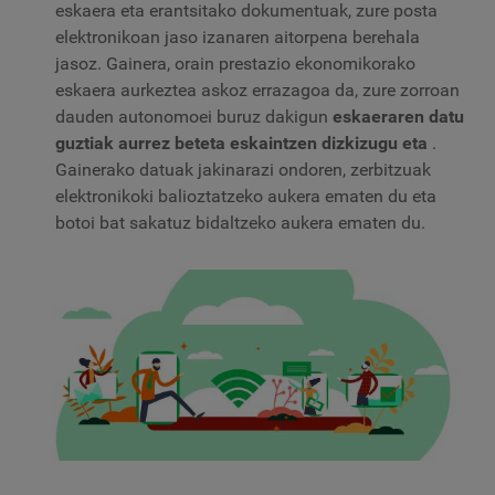
eskaera eta erantsitako dokumentuak, zure posta
elektronikoan jaso izanaren aitorpena berehala
jasoz. Gainera, orain prestazio ekonomikorako
eskaera aurkeztea askoz errazagoa da, zure zorroan
dauden autonomoei buruz dakigun
eskaeraren datu
guztiak aurrez beteta
eskaintzen dizkizugu eta
.
Gainerako datuak jakinarazi ondoren, zerbitzuak
elektronikoki balioztatzeko aukera ematen du eta
botoi bat sakatuz bidaltzeko aukera ematen du.