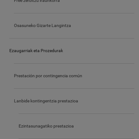
Free zerbitzu iraunkorra
Osasuneko Gizarte Langintza
Ezaugarriak eta Prozedurak
Prestación por contingencia común
Lanbide kontingentzia prestazioa
Ezintasunagatiko prestazioa