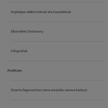
Argitalpen elektronikoak eta harpidetzak
Elkarrekiko Dictionary
Infografiak
Atxikitzen
Gizarte Segurantzan izena emateko asmoa baduzu