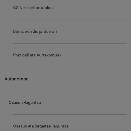
GSINekin elkartutakoa
Berriz ekin dio jarduerari
Prezioak eta Aurrekontuak
Autonomoa
Osasun -laguntza
Osasun eta birgaitze -laguntza