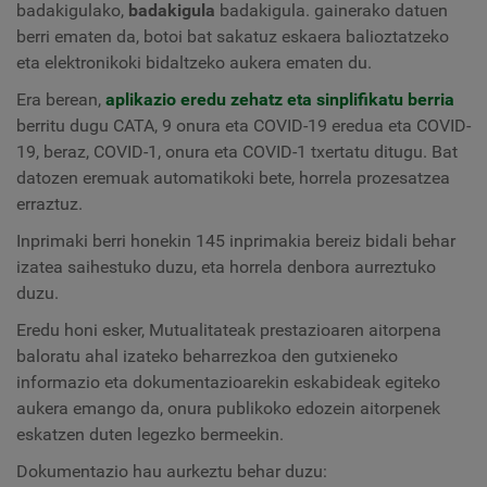
badakigulako,
badakigula
badakigula. gainerako datuen
berri ematen da, botoi bat sakatuz eskaera balioztatzeko
eta elektronikoki bidaltzeko aukera ematen du.
Era berean,
aplikazio eredu zehatz eta sinplifikatu berria
berritu dugu CATA, 9 onura eta COVID-19 eredua eta COVID-
19, beraz, COVID-1, onura eta COVID-1 txertatu ditugu. Bat
datozen eremuak automatikoki bete, horrela prozesatzea
erraztuz.
Inprimaki berri honekin 145 inprimakia bereiz bidali behar
izatea saihestuko duzu, eta horrela denbora aurreztuko
duzu.
Eredu honi esker, Mutualitateak prestazioaren aitorpena
baloratu ahal izateko beharrezkoa den gutxieneko
informazio eta dokumentazioarekin eskabideak egiteko
aukera emango da, onura publikoko edozein aitorpenek
eskatzen duten legezko bermeekin.
Dokumentazio hau aurkeztu behar duzu: