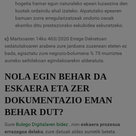
hogeita hamar egun naturaleko epean luzaezina den
kuotak ordaindu ahal izateko. Aipatutako epearen
barruan zorra erregularizatzeak ondorio osoak
ekarriko ditu prestaziorako eskubidea eskuratzeko.
c)
Martxoaren 14ko 463/2020 Errege Dekretuan
xedatutakoaren arabera zure jarduera zuzenean eteten ez
bada, egiaztatu zure negozio-bolumena % 75 murriztea
aurreko seihilekoan egindakoarekin alderatuta.
NOLA EGIN BEHAR DA
ESKAERA ETA ZER
DOKUMENTAZIO EMAN
BEHAR DUT?
Gure
Bulego Digitalaren bidez
, non
eskaera prozesua
errazagoa delako
, zure datuak aldez aurretik beteta