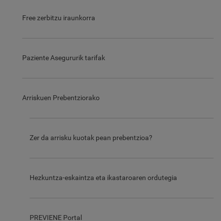
Free zerbitzu iraunkorra
Paziente Asegururik tarifak
Arriskuen Prebentziorako
Zer da arrisku kuotak pean prebentzioa?
Hezkuntza-eskaintza eta ikastaroaren ordutegia
PREVIENE Portal