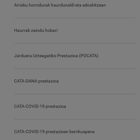
Arrisku hornidurak haurdunaldi eta edoskitzean
Haurrak zaindu hobari
Jarduera Uzteagatiko Prestazioa (POCATA)
CATA-DANA prestazioa
CATA-COVID-19 prestazioa
CATA-COVID-19 prestazioen berrikuspena