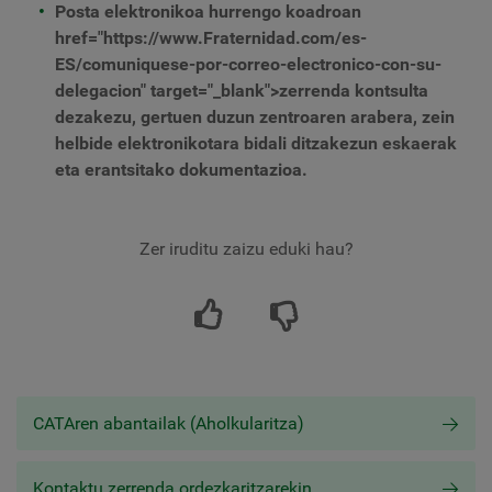
Posta elektronikoa hurrengo koadroan
href="https://www.Fraternidad.com/es-
ES/comuniquese-por-correo-electronico-con-su-
delegacion" target="_blank">zerrenda kontsulta
dezakezu, gertuen duzun zentroaren arabera, zein
helbide elektronikotara bidali ditzakezun eskaerak
eta erantsitako dokumentazioa.
Zer iruditu zaizu eduki hau?
CATAren abantailak (Aholkularitza)
Kontaktu zerrenda ordezkaritzarekin