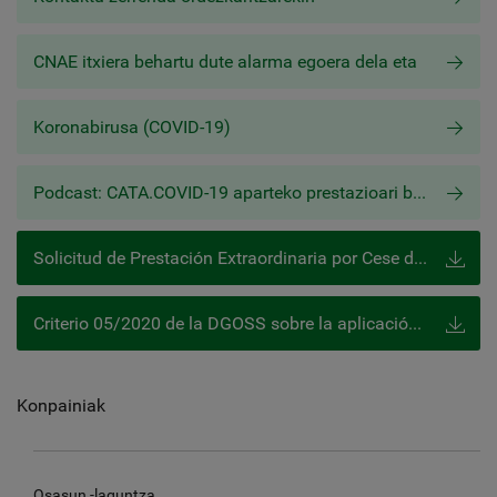
CNAE itxiera behartu dute alarma egoera dela eta
Koronabirusa (COVID-19)
Podcast: CATA.COVID-19 aparteko prestazioari buruzko maiz egiten diren galderak
Solicitud de Prestación Extraordinaria por Cese de Actividad
Criterio 05/2020 de la DGOSS sobre la aplicación del artículo 17º del RDL 8/2020 (CATA)
Konpainiak
Osasun -laguntza