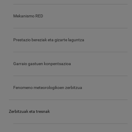
Mekanismo RED
Prestazio bereziak eta gizarte laguntza
Garraio gastuen konpentsazioa
Fenomeno meteorologikoen zerbitzua
Zerbitzuak eta tresnak