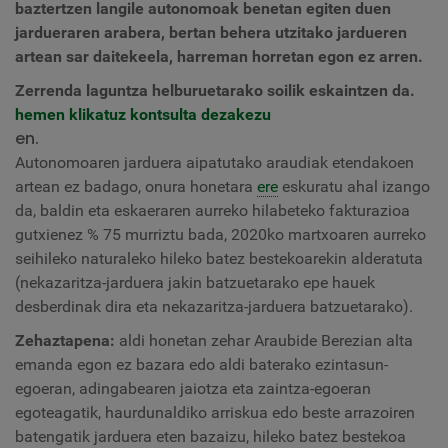
baztertzen langile autonomoak benetan egiten duen
jardueraren arabera, bertan behera utzitako jardueren
artean sar daitekeela, harreman horretan egon ez arren.
Zerrenda laguntza helburuetarako soilik eskaintzen da.
hemen klikatuz kontsulta dezakezu
en.
Autonomoaren jarduera aipatutako araudiak etendakoen
artean ez badago, onura honetara
ere
eskuratu ahal izango
da, baldin eta eskaeraren aurreko hilabeteko fakturazioa
gutxienez % 75 murriztu bada, 2020ko martxoaren aurreko
seihileko naturaleko hileko batez bestekoarekin alderatuta
(nekazaritza-jarduera jakin batzuetarako epe hauek
desberdinak dira eta nekazaritza-jarduera batzuetarako).
Zehaztapena:
aldi honetan zehar Araubide Berezian alta
emanda egon ez bazara edo aldi baterako ezintasun-
egoeran, adingabearen jaiotza eta zaintza-egoeran
egoteagatik, haurdunaldiko arriskua edo beste arrazoiren
batengatik jarduera eten bazaizu, hileko batez bestekoa