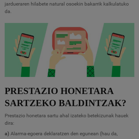
jardueraren hilabete natural osoekin bakarrik kalkulatuko
da.
PRESTAZIO HONETARA
SARTZEKO BALDINTZAK?
Prestazio honetara sartu ahal izateko betekizunak hauek
dira:
a)
Alarma-egoera deklaratzen den egunean (hau da,