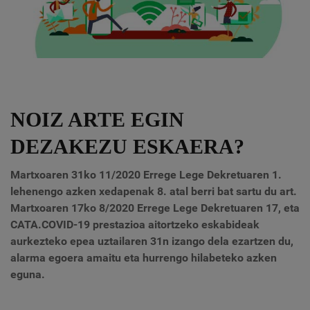
NOIZ ARTE EGIN
DEZAKEZU ESKAERA?
Martxoaren 31ko 11/2020 Errege Lege Dekretuaren 1.
lehenengo azken xedapenak 8. atal berri bat sartu du art.
Martxoaren 17ko 8/2020 Errege Lege Dekretuaren 17, eta
CATA.COVID-19 prestazioa aitortzeko eskabideak
aurkezteko epea uztailaren 31n izango dela ezartzen du,
alarma egoera amaitu eta hurrengo hilabeteko azken
eguna.