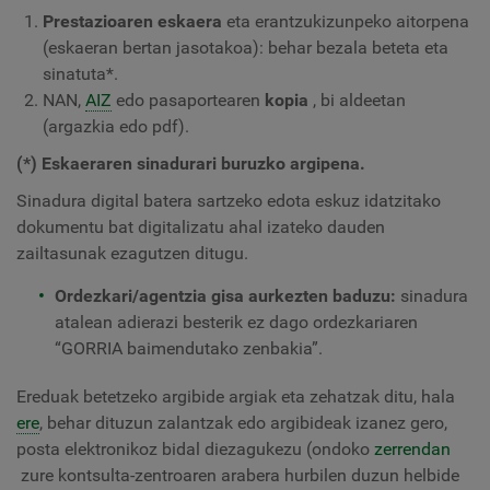
Prestazioaren eskaera
eta erantzukizunpeko aitorpena
(eskaeran bertan jasotakoa): behar bezala beteta eta
sinatuta*.
NAN,
AIZ
edo pasaportearen
kopia
, bi aldeetan
(argazkia edo pdf).
(*) Eskaeraren sinadurari buruzko argipena.
Sinadura digital batera sartzeko edota eskuz idatzitako
dokumentu bat digitalizatu ahal izateko dauden
zailtasunak ezagutzen ditugu.
Ordezkari/agentzia gisa aurkezten baduzu:
sinadura
atalean adierazi besterik ez dago ordezkariaren
“GORRIA baimendutako zenbakia”.
Ereduak betetzeko argibide argiak eta zehatzak ditu, hala
ere
, behar dituzun zalantzak edo argibideak izanez gero,
posta elektronikoz bidal diezagukezu (ondoko
zerrendan
zure kontsulta-zentroaren arabera hurbilen duzun helbide