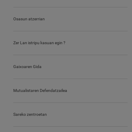
Osasun atzerrian
Zer Lan istripu kasuan egin ?
Gaixoaren Gida
Mutualistaren Defendatzailea
Sareko zentroetan