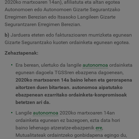
2020ko martxoaren 14an), afiliatuta eta altan egotea
Autonomoen edo Autonomoen Gizarte Segurantzako
Erregimen Berezian edo Itsasoko Langileen Gizarte
Segurantzaren Erregimen Berezian.
b)
Jarduera eteten edo fakturazioaren murrizketa egunean
Gizarte Segurantzako kuoten ordainketa egunean egotea.
Zehaztapenak:
Era berean, ulertuko da langile
autonomoa
ordainketa
egunean dagoela TGSSren ebazpena dagoenean,
2020ko martxoaren 14a baino lehen eta gerorapena
aitortzen duen bitartean. autonomoa aipatutako
ebazpenean ezarritako ordainketa-konpromisoak
betetzen ari da.
Langile
autonomoa
2020ko martxoaren 14an
ordainketa egunean ez bazegoen, ezta data hori
baino lehenago atzeratze-ebazpenik
ere
,
Mutualitateak ordaintzeko gonbidapena egingo du,