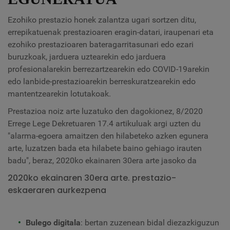
Ezohiko prestazio honek zalantza ugari sortzen ditu,
errepikatuenak prestazioaren eragin-datari, iraupenari eta
ezohiko prestazioaren bateragarritasunari edo ezari
buruzkoak, jarduera uztearekin edo jarduera
profesionalarekin berrezartzearekin edo COVID-19arekin
edo lanbide-prestazioarekin berreskuratzearekin edo
mantentzearekin lotutakoak.
Prestazioa noiz arte luzatuko den dagokionez, 8/2020
Errege Lege Dekretuaren 17.4 artikuluak argi uzten du
"alarma-egoera amaitzen den hilabeteko azken egunera
arte, luzatzen bada eta hilabete baino gehiago irauten
badu", beraz, 2020ko ekainaren 30era arte jasoko da
2020ko ekainaren 30era arte. prestazio-
eskaeraren aurkezpena
Bulego digitala
: bertan zuzenean bidal diezazkiguzun