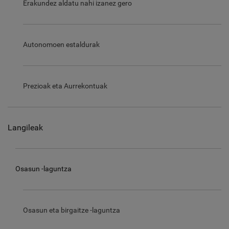
Erakundez aldatu nahi izanez gero
Autonomoen estaldurak
Prezioak eta Aurrekontuak
Langileak
Osasun -laguntza
Osasun eta birgaitze -laguntza