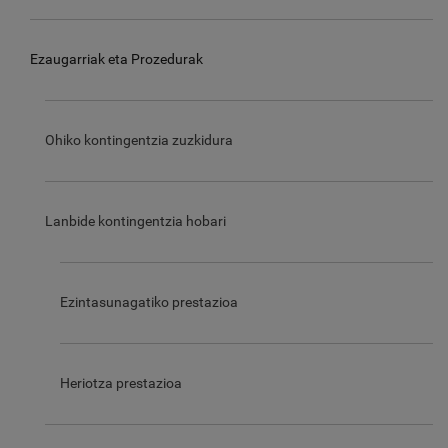
Ezaugarriak eta Prozedurak
Ohiko kontingentzia zuzkidura
Lanbide kontingentzia hobari
Ezintasunagatiko prestazioa
Heriotza prestazioa