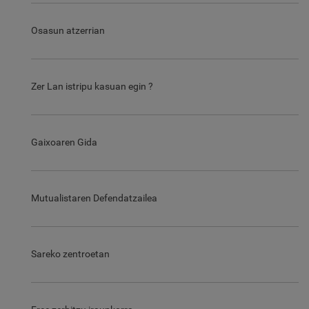
Osasun atzerrian
Zer Lan istripu kasuan egin ?
Gaixoaren Gida
Mutualistaren Defendatzailea
Sareko zentroetan