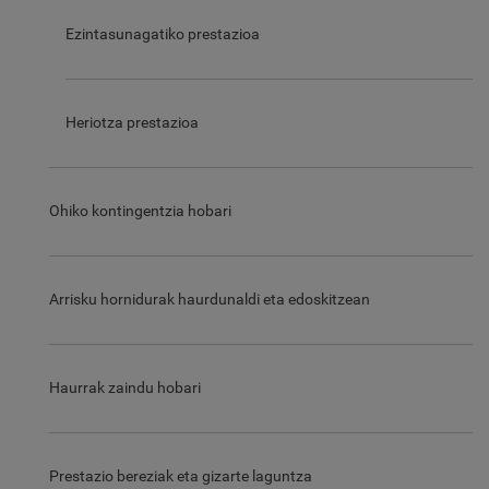
Ezintasunagatiko prestazioa
Heriotza prestazioa
Ohiko kontingentzia hobari
Arrisku hornidurak haurdunaldi eta edoskitzean
Haurrak zaindu hobari
Prestazio bereziak eta gizarte laguntza