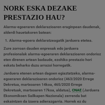
NORK ESKA DEZAKE
PRESTAZIO HAU?
Alarma-egoeraren deklarazioaren eraginpean daudenak,
alderdi hauetakoren batean:
Alarma-egoera deklaratzeagatik jarduera etetea.
Zure zorroan dauden enpresak edo jarduera
profesionalak alarma-egoeraren deklarazioaren ondorioz
eten direnen artean badaude, ezohiko prestazio hori
eskatu beharko duzu arrazoi horregatik.
Jarduera etenen artean dagoen egiaztatzeko, alarma-
egoeraren deklarazioaren ondorioz (463/2020 Errege
Dekretua, martxoaren 14koa, 465/2020 Errege
Dekretuak, martxoaren 17koa, aldatua),
CNAE
(Jarduera
Ekonomikoen Sailkapen Nazionala) zerrenda bat
eskaintzen da
izaera adierazgarria.
Horrek ez du