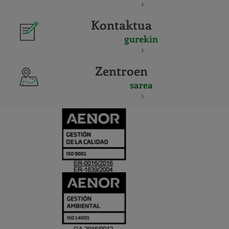
Kontaktua
gurekin
Zentroen
sarea
CERTIFICADO
Y
ACREDITACIO