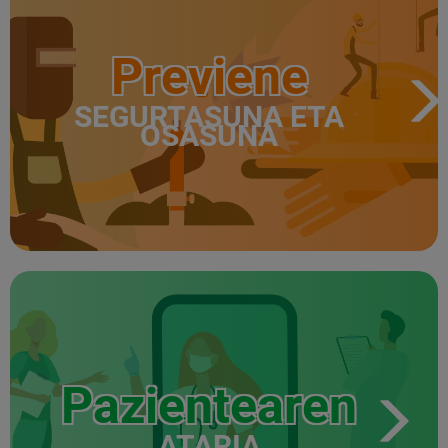
Previene
SEGURTASUNA ETA
OSASUNA
Pazientearen
ATARIA