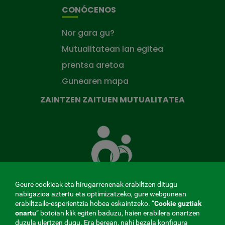
CONÓCENOS
Nor gara gu?
Mutualitatean lan egitea
prentsa aretoa
Gunearen mapa
ZAINTZEN ZAITUEN MUTUALITATEA
Zaintzen
zaituen
Mutua
Geure cookieak eta hirugarrenenak erabiltzen ditugu
nabigazioa aztertu eta optimizatzeko, gure webgunean
erabiltzaile-esperientzia hobea eskaintzeko. “
Cookie guztiak
MENÚ
onartu
” botoian klik egiten baduzu, haien erabilera onartzen
duzula ulertzen dugu. Era berean, nahi bezala konfigura