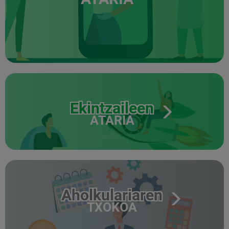
Ekintzaileen
ATARIA
Aholkulariaren
TXOKOA