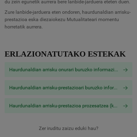
du zein egunetik aurrera bere lanbide-jarduera eteten duen.
Zure lanbide-jarduera eten ondoren, haurdunaldian arrisku-
prestazioa eska diezaiokezu Mutualitateari momentu
horretatik aurrera.
ERLAZIONATUTAKO ESTEKAK
Haurdunaldian arrisku onurari buruzko informazio espedientea
Haurdunaldian arrisku-prestazioari buruzko informazio zehatza (autonomoa)
Haurdunaldian arrisku-prestazioa prozesatzea (kontu propioa)
Zer iruditu zaizu eduki hau?