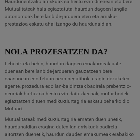
Haurdunentzako arriskuak saihestu ezin direnean eta bere
Mutualitateak hala egiaztatuta, haurdun dagoen langile
autonomoak bere lanbide-jarduera eten eta arrisku-
prestazioa eskatu ahal izango du haurdunaldian.
NOLA PROZESATZEN DA?
Lehenik eta behin, haurdun dagoen emakumeak uste
duenean bere lanbide-jardueran gauzatzean bere
osasunean edo fetuarenean negatiboki eragin dezaketen
agente, prozedura edo lan-baldintzak badirela prebentzio-
neurriak hartuz saihestu ezin daitezkeenak, mutur horiek
egiaztatzen dituen mediku-ziurtagiria eskatu beharko dio
Mutuari.
Mutualitateak mediku-ziurtagiria ematen duen unetik,
haurdunaldian eragina duten lan-arriskuak badirela
aitortzen duenetik, haurdun dauden emakumeak erabakiko