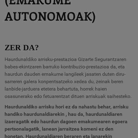
AUTONOMOAK)
ZER DA?
Haurdunaldiko arrisku-prestazioa Gizarte Segurantzaren
babes-ekintzaren barruko kontribuzio-prestazioa da, eta
haurdun dauden emakume langileek jasaten duten diru-
sarreren galera konpentsatzeko xedea du, zeinak beren
lanbide-jarduera etetera behartuta, horrek haien
osasunerako edo fetuarentzat dituen arriskuak saihesteko.
Haurdunaldiko arrisku hori ez da nahastu behar,
arrisku
handiko haurdunaldiarekin
, hau da, haurdunaldiaren
izaeragatik edo haurdun dagoen emakumearen egoera
pertsonalagatik, lanean jarraitzea komeni ez den
honetan.
Haurdunaldiaren beraren eta lanarekin