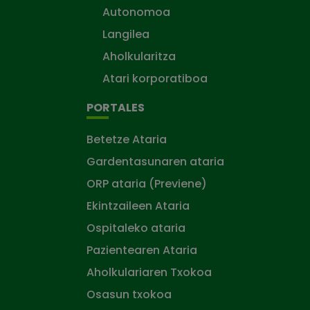
Autonomoa
Langilea
Aholkularitza
Atari korporatiboa
PORTALES
Betetze Ataria
Gardentasunaren ataria
ORP ataria (Previene)
Ekintzaileen Ataria
Ospitaleko ataria
Pazientearen Ataria
Aholkulariaren Txokoa
Osasun txokoa