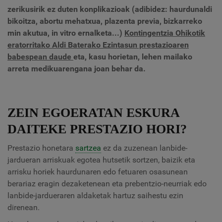
zerikusirik ez duten konplikazioak
(adibidez: haurdunaldi
bikoitza, abortu mehatxua, plazenta previa, bizkarreko
min akutua, in vitro ernalketa...)
Kontingentzia Ohikotik
eratorritako Aldi Baterako Ezintasun prestazioaren
babespean daude
eta, kasu horietan, lehen mailako
arreta medikuarengana joan behar da.
ZEIN EGOERATAN ESKURA
DAITEKE PRESTAZIO HORI?
Prestazio honetara
sartzea
ez da zuzenean lanbide-
jardueran arriskuak egotea hutsetik sortzen, baizik eta
arrisku horiek haurdunaren edo fetuaren osasunean
berariaz eragin dezaketenean eta prebentzio-neurriak edo
lanbide-jardueraren aldaketak hartuz saihestu ezin
direnean.