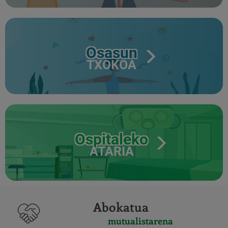
Osasun
TXOKOA
Ospitaleko
ATARIA
Abokatua
mutualistarena