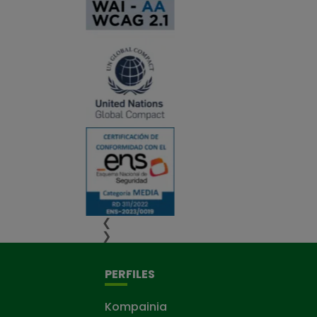
❮
❯
PERFILES
Kompainia