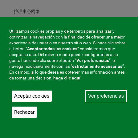
护理中心网络
Utilizamos cookies propias y de terceros para analizar y
数字图书馆
optimizar la navegación con la finalidad de ofrecer una mejor
experiencia de usuario en nuestro sitio web. Si hace clic sobre
el botón “
Aceptar todas las cookies
” consideramos que
acepta su uso. Del mismo modo puede configurarlas a su
gusto haciendo clic sobre el botón ”
Ver preferencias
”, o
互助词典
navegar exclusivamente con las
"estrictamente
necesarias
”.
En cambio, si lo que desea es obtener más información antes
de tomar una decisión,
haga clic aquí
.
电子出版物和订阅
Aceptar cookies
Ver preferencias
桌面壁纸
Rechazar
信息图表