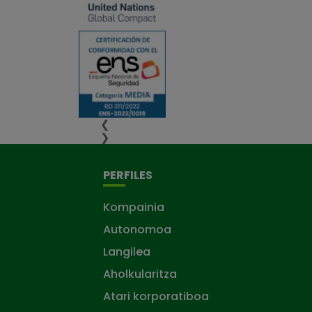
❮
❯
PERFILES
Kompainia
Autonomoa
Langilea
Aholkularitza
Atari korporatiboa