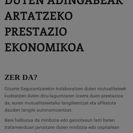
ARTATZEKO
PRESTAZIO
EKONOMIKOA
ZER DA?
Gizarte Segurantzarekin kolaboratzen duten mutualitateek
kudeatzen duten diru-laguntzaren izaera duen prestazioa
da, euren mutualitateetako langileentzat eta afiliatuta
dauden langile autonomoentzat.
Bere helburua da minbizia edo gaixotasun larri baten
tratamenduan jarraitzen duten minbizia edo ospitalean