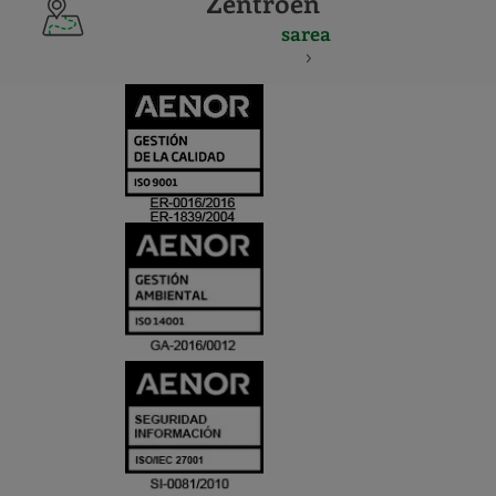
Zentroen
sarea
CERTIFICADO
Y
ACREDITACIO