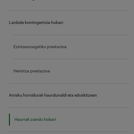
Lanbide kontingentzia hobari
Ezintasunagatiko prestazioa
Heriotza prestazioa
Arrisku hornidurak haurdunaldi eta edoskitzean
Haurrak zaindu hobari