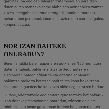
gaixotasuna edo ospitalearen tratamenduan jarraitzen
duten euren menpeko seme-alaba edo adingabeen zaintza
zuzen, etengabe eta iraunkorragatik lanaldia murriztu
behar duten pertsonek jasaten dituzten diru-sarreren galera
konpentsatzea.
NOR IZAN DAITEKE
ONURADUN?
Beren lanaldia bere iraupenaren gutxienez %50 murrizten
duten langileak, baldin eta Gizarte Segurantzaren
sistemaren batean afiliatuta eta altatuta egotearen
baldintza orokorra betetzen badute eta kasu bakoitzean
eskatutako gutxieneko kotizazio-aldiak egiaztatzen badute.
Guraso, adoptatzaile edo harrera-gurasoetako bat bakarrik
izan daiteke prestazioaren onuradun, edozein dela ere
minbizia edo beste gaixotasun larriren bat jasaten duten