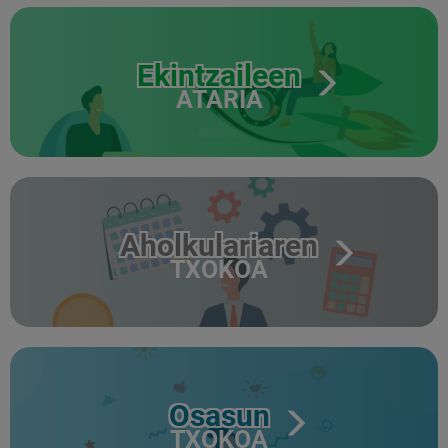
Ekintzaileen
ATARIA
Aholkulariaren
TXOKOA
Osasun
TXOKOA