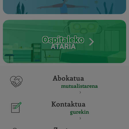
Ospitaleko
ATARIA
Abokatua
mutualistarena
Kontaktua
gurekin