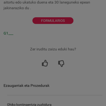
aitortu edo ukatuko duena eta 30 laneguneko epean
jakinaraziko du
.
G1___
Zer iruditu zaizu eduki hau?
Ezaugarriak eta Prozedurak
Ohiko kontingentzia zuzkidura