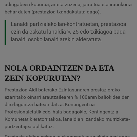
adingabeen kopurua, arreta zuzena, jarraitua eta iraunkorra
behar duten (prestazioa txandakatuta dago).
Lanaldi partzialeko lan-kontratuetan, prestazioa
ezin da eskatu lanaldia % 25 edo txikiagoa bada
lanaldi osoko lanaldiarekin alderatuta.
NOLA ORDAINTZEN DA ETA
ZEIN KOPURUTAN?
Prestazioa Aldi baterako Ezintasunaren prestaziorako
ezarritako oinarri arautzailearen % 100aren baliokidea den
diru-laguntza batean datza, Kontingentzia
Profesionaletatik edo, hala badagokio, Kontingentzia
Komunetatik eratorritakoa, lanaldian izandako murrizketa-
portzentajea aplikatuz.
Prestazio-aldian egindako ekarpenak murrizketa hori gabe