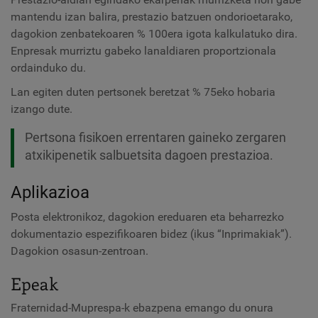
mantendu izan balira, prestazio batzuen ondorioetarako,
dagokion zenbatekoaren % 100era igota kalkulatuko dira.
Enpresak murriztu gabeko lanaldiaren proportzionala
ordainduko du.
Lan egiten duten pertsonek
beretzat % 75eko hobaria
izango dute.
Pertsona fisikoen errentaren gaineko zergaren
atxikipenetik salbuetsita dagoen prestazioa.
Aplikazioa
Posta elektronikoz, dagokion ereduaren eta beharrezko
dokumentazio espezifikoaren bidez (ikus “Inprimakiak”).
Dagokion osasun-zentroan.
Epeak
Fraternidad-Muprespa-k ebazpena emango du onura