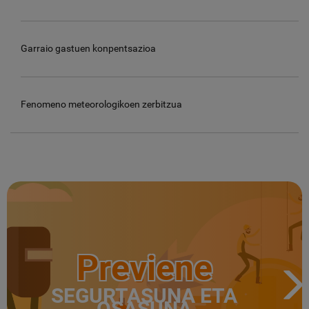
Garraio gastuen konpentsazioa
Fenomeno meteorologikoen zerbitzua
Previene
SEGURTASUNA ETA
OSASUNA