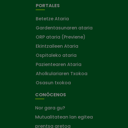
PORTALES
Betetze Ataria
Gardentasunaren ataria
ORP ataria (Previene)
Ekintzaileen Ataria
Ospitaleko ataria
Pazientearen Ataria
Aholkulariaren Txokoa
Osasun txokoa
CONÓCENOS
Nor gara gu?
Mutualitatean lan egitea
prentsa aretoa