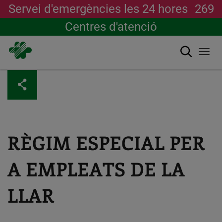
Servei d'emergències les 24 hores
269
Centres d'atenció
Cerca
Togg
navi
Vés
al
contingut
RÈGIM ESPECIAL PER
A EMPLEATS DE LA
LLAR