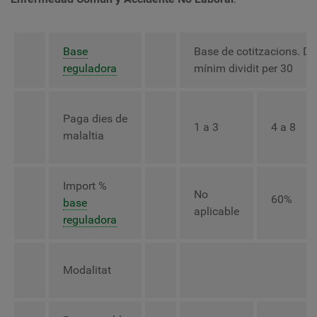
Base
Base de cotitzacions. DC
reguladora
mínim dividit per 30
Paga dies de
1 a 3
4 a 8
malaltia
Import %
No
60%
base
aplicable
reguladora
Modalitat