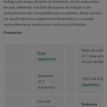
trabajo por riesgo durante el embarazo, en los supuestos
en que, debiendo cambiar de puesto de trabajo o de
actividad por otro compatible con su estado, dicho cambio
no resulte técnica u objetivamente posible o no pueda
razonablemente exigirse por motivos justificados.
Prestación
:
Base de cotitz
Base
A.T. mes anteri
reguladora
mínim dividit p
Quantitat
100% de la
ba
d'I.T.
reguladora
subvenció
Inici del
Embaràs