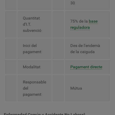
30
Quantitat
75% de la
base
d'I.T.
reguladora
subvenció
Inici del
Des de l'endemà
pagament
de la caiguda
Modalitat
Pagament directe
Responsable
del
Mútua
pagament
Enfermedad Común y Accidente No Laboral
: