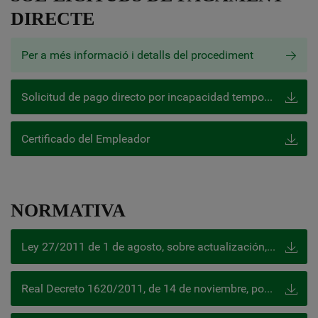
DIRECTE
Per a més informació i detalls del procediment
Solicitud de pago directo por incapacidad temporal por cuenta ajena
Certificado del Empleador
NORMATIVA
Ley 27/2011 de 1 de agosto, sobre actualización, adecuación y modernización del sistema de Seguridad Social que procede en sus Disposiciones Adicional 39 y 40 a integrar el Régimen Especial de los Empleados de Hogar
Real Decreto 1620/2011, de 14 de noviembre, por el que se regula la relación laboral de carácter especial del servicio del hogar familiar.