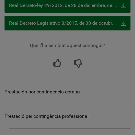
Real Decreto-ley 29/2012, de 28 de diciembre, de mejora de gestión y protección social en el Sistema Especial para Empleados de Hogar y otras medidas de carácter económico y social
Real Decreto Legislativo 8/2015, de 30 de octubre, por el que se aprueba el texto refundido de la Ley General de la Seguridad Social
Què t’ha semblat aquest contingut?
Prestación por contingencia común
Prestació per contingència professional