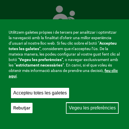
La
Mútua
que
té
cura
Utilitzem galetes pròpies i de tercers per analitzar i optimitzar
de
la navegació amb la finalitat d’oferir una millor experiència
tu
d’usuari al nostre lloc web. Si feu clic sobre el botó “
Accepteu
totes les galetes
”, considerem que n’accepteu l’ús. De la
mateixa manera, les podeu configurar al vostre gust fent clic al
MENÚ
botó “
Vegeu les preferències
”, o navegar exclusivament amb
les “
estrictament
necessàries
”. En canvi, si el que voleu és
REDES
obtenir més informació abans de prendre una decisió,
feu clic
aquí
.
SOCIALES
Perfil del contractant
|
Cookies
|
Avís legal
|
Privacitat
V20
Accepteu totes les galetes
Mútua col·laboradora amb la Seguretat Social, 275.
Fraternidad-Muprespa 2026
Rebutjar
Vegeu les preferències
Desa
Català