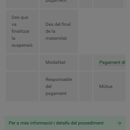
pagament
Des que
va
Des del final
finalitzar
de la
la
maternitat
suspensió
Modalitat
Pagament dire
Responsable
del
Mútua
pagament
Per a més informació i detalls del procediment