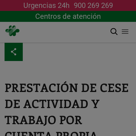
Urgencias 24h
900 269 269
Centros de atención
Buscar
Togg
navi
Pasar
al
contenido
principal
PRESTACIÓN DE CESE
DE ACTIVIDAD Y
TRABAJO POR
CUENTA PROPIA