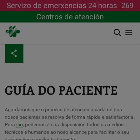
Servizo de emerxencias 24 horas
269
Centros de atención
Buscar
Togg
navi
Ir
o
contido
principal
GUÍA DO PACIENTE
Agardamos que o proceso de atención a cada un dos
nosos pacientes se resolva de forma rápida e satisfactoria.
Para
iso
, poñemos á súa disposición todos os medios
técnicos e humanos ao noso alcance para facilitar o seu
diagnóstico e mellor tratamento.