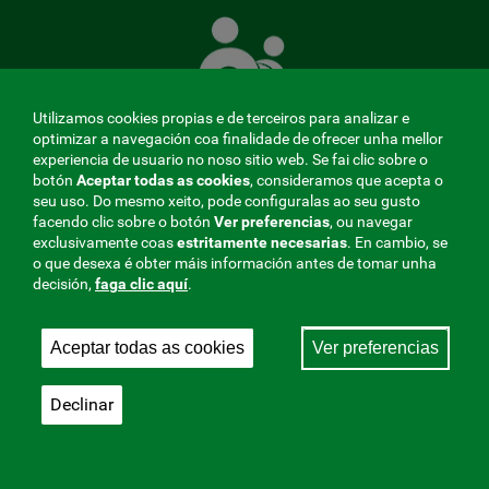
Mutua
que
te
coida
Utilizamos cookies propias e de terceiros para analizar e
optimizar a navegación coa finalidade de ofrecer unha mellor
experiencia de usuario no noso sitio web. Se fai clic sobre o
botón
Aceptar todas as cookies
, consideramos que acepta o
seu uso. Do mesmo xeito, pode configuralas ao seu gusto
MENÚ
facendo clic sobre o botón
Ver preferencias
, ou navegar
exclusivamente coas
estritamente
necesarias
. En cambio, se
REDES
o que desexa é obter máis información antes de tomar unha
decisión,
faga clic aquí
.
SOCIALES
Perfil do contratante
|
Cookies
|
Aviso legal
|
Privacidade
V20
Aceptar todas as cookies
Ver preferencias
Mutua Colaboradora coa Seguridade Social, 275.
Fraternidad-Muprespa 2026
Declinar
Gardar
Galego