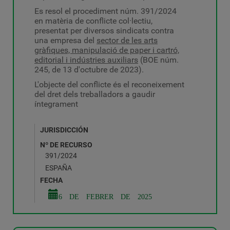
Es resol el procediment núm. 391/2024
en matèria de conflicte col·lectiu,
presentat per diversos sindicats contra
una empresa del
sector de les arts
gràfiques, manipulació de paper i cartró,
editorial i indústries auxiliars
(BOE núm.
245, de 13 d'octubre de 2023).
L'objecte del conflicte és el reconeixement
del dret dels treballadors a gaudir
íntegrament
JURISDICCIÓN
Nº DE RECURSO
391/2024
ESPAÑA
FECHA
6 DE FEBRER DE 2025