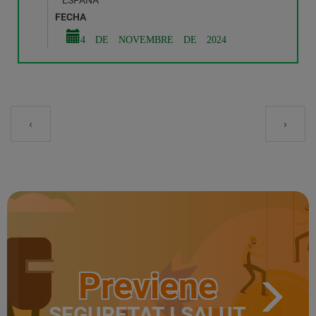
ESPAÑA
FECHA
4 DE NOVEMBRE DE 2024
Paginació
Pàgina
Pàgin
‹
›
anterior
següe
Previene
SEGURETAT I SALUT