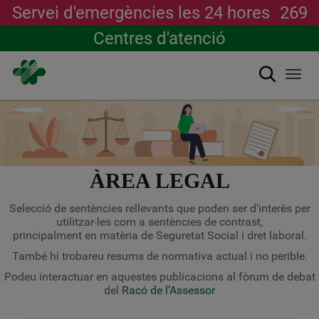
Servei d'emergències les 24 hores
269
Centres d'atenció
Cerca
Togg
navi
Vés
al
contingut
ÀREA LEGAL
Selecció de sentències rellevants que poden ser d’interès per
utilitzar-les com a sentències de contrast,
principalment en matèria de Seguretat Social i dret laboral.
També hi trobareu resums de normativa actual i no perible.
Podeu interactuar en aquestes publicacions al fòrum de debat
del
Racó de l’Assessor