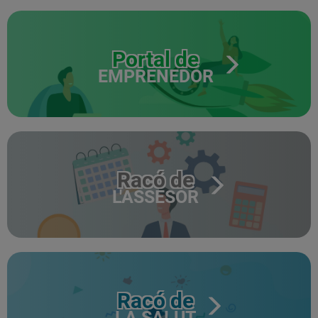
Portal de
EMPRENEDOR
Racó de
L'ASSESOR
Racó de
LA SALUT